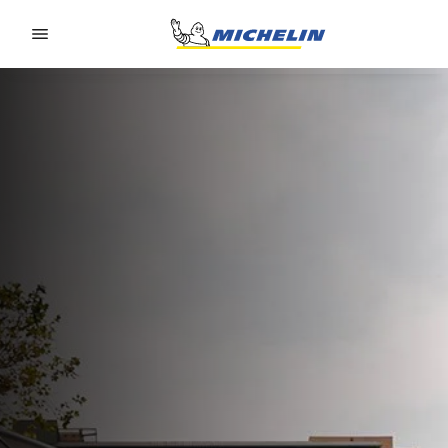
Go to page content
Go to page navigation