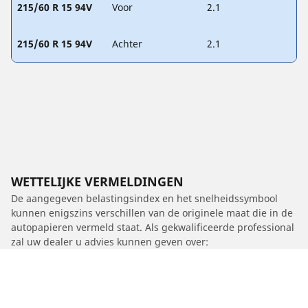
215/60 R 15 94V
Voor
2.1
215/60 R 15 94V
Achter
2.1
WETTELIJKE VERMELDINGEN
De aangegeven belastingsindex en het snelheidssymbool
kunnen enigszins verschillen van de originele maat die in de
autopapieren vermeld staat. Als gekwalificeerde professional
zal uw dealer u advies kunnen geven over:
1. Of de belastingsindex en het snelheidssymbool van de
vervangende banden anders zijn dan die van de originele
banden.