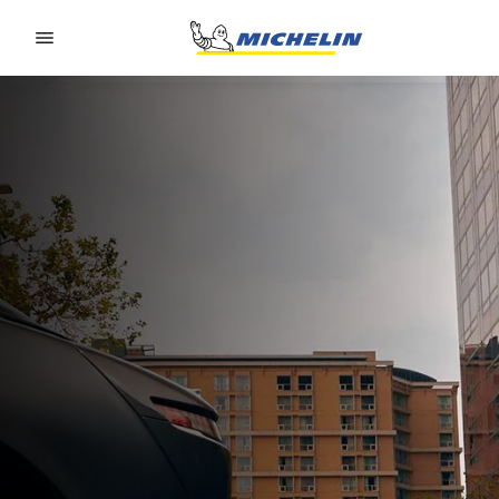
Go to page content
Go to page navigation