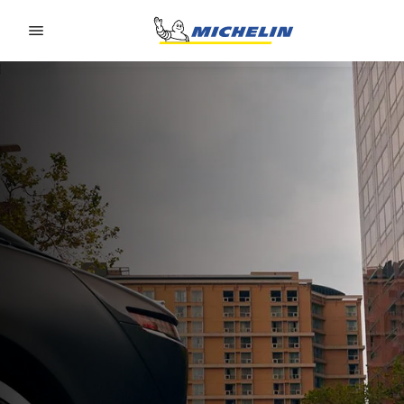
Go to page content
Go to page navigation