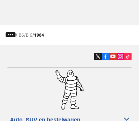
/
B6
B 6
1984
Auto, SUV en bestelwagen
Motorfiets