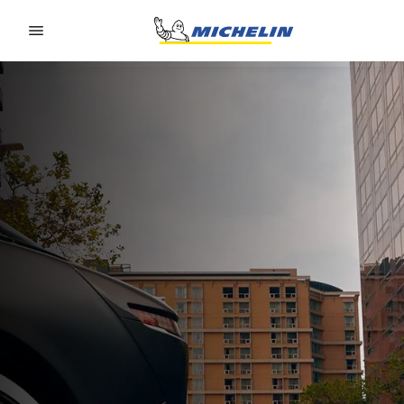
Go to page content
Go to page navigation