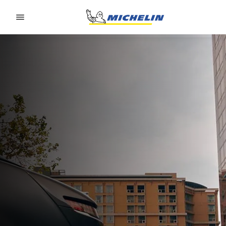
Go to page content
Go to page navigation