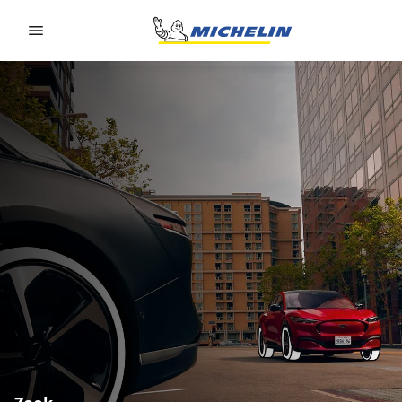
Go to page content
Go to page navigation