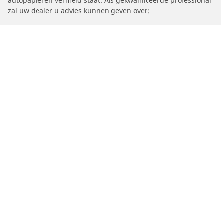
autopapieren vermeld staat. Als gekwalificeerde professional
zal uw dealer u advies kunnen geven over:
1. Of de belastingsindex en het snelheidssymbool van de
vervangende banden anders zijn dan die van de originele
banden.
2. Of de bandenspanning moet worden aangepast voor de
nieuwe maat
/
B4 S
B 4 S Biturbo Coupé (F30) Allrad
2020
3.0 biturbo 4