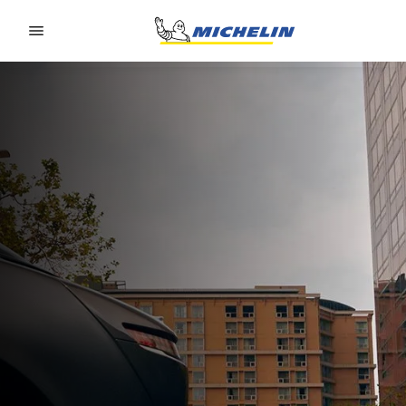
Go to page content
Go to page navigation