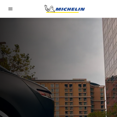
Go to page content
Go to page navigation