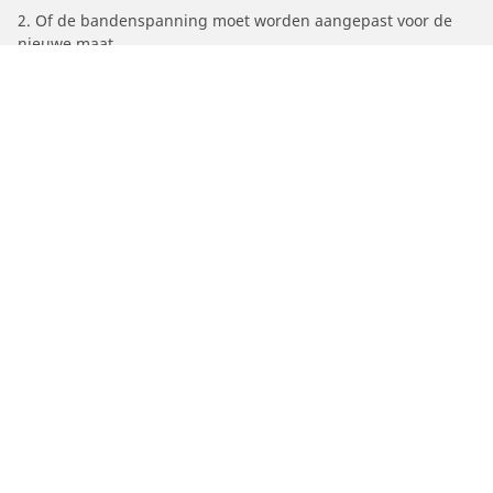
2. Of de bandenspanning moet worden aangepast voor de
nieuwe maat
/
Gtv
GTV6
Auto, SUV en bestelwagen