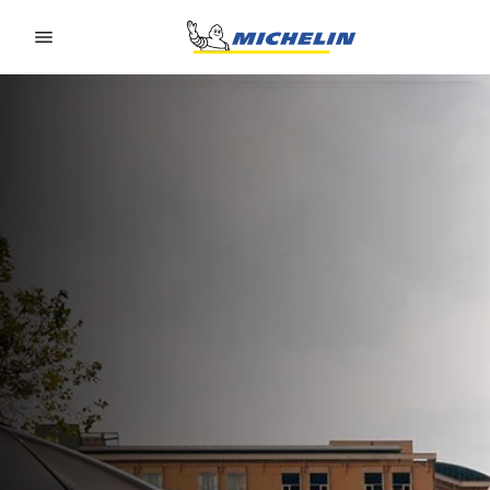
Go to page content
Go to page navigation