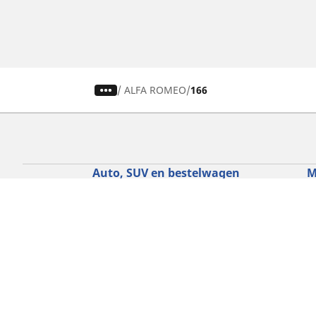
/
ALFA ROMEO
166
Auto, SUV en bestelwagen
M
Vind de beste MICHELIN band
V
Zoek op bandenmaat
Z
Zoek op rijbeleving
Z
Zoek op seizoen
Z
Zoek op automerken
Z
Zoeken op voertuigtype
Zoeken op productfamilie