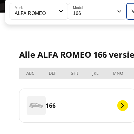
Merk
Model
V
ALFA ROMEO
166
Alle ALFA ROMEO 166 versi
ABC
DEF
GHI
JKL
MNO
166