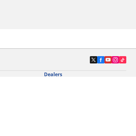
Dealers
N band
Zoek autodealers
ik
Zoek motorbandenwinkel
touring gebruik