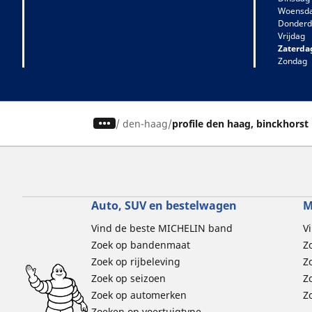
Woensd
Donderd
Vrijdag
Zaterda
Zondag
/
den-haag
profile den haag, binckhorst
Auto, SUV en bestelwagen
M
Vind de beste MICHELIN band
V
Zoek op bandenmaat
Z
Zoek op rijbeleving
Z
Zoek op seizoen
Z
Zoek op automerken
Z
Zoeken op voertuigtype