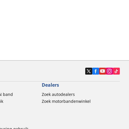
Dealers
N band
Zoek autodealers
ik
Zoek motorbandenwinkel
touring gebruik