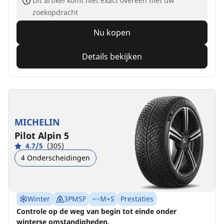
Dit artikel komt niet exact overeen met uw
zoekopdracht
Nu kopen
Details bekijken
MICHELIN
Pilot Alpin 5
4.7/5
(305)
4 Onderscheidingen
Winter
3PMSF
M+S
Prestaties
Controle op de weg van begin tot einde onder
winterse omstandigheden.