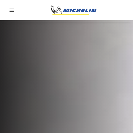
Go to page content
Go to page navigation