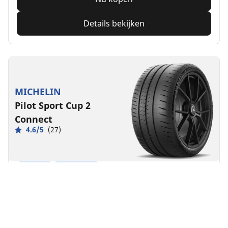
Details bekijken
MICHELIN
Pilot Sport Cup 2
Connect
4.6/5
(27)
Zomer
Super Sport
Prestaties op het circuit van het begin tot einde.
Voor
Achter
235/40ZR18 (95Y) XL .
D
C
70 dB