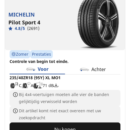
MICHELIN
Pilot Sport 4
4.8/5
(2691)
Zomer
Prestaties
Controle van begin tot einde.
Voor
Achter
235/40ZR18 (95Y) XL MO1
C
A
71 dB
Bij 4x4-voertuigen moeten alle vier de banden
gelijktijdig verwisseld worden
Dit artikel komt niet exact overeen met uw
zoekopdracht
Nu kopen