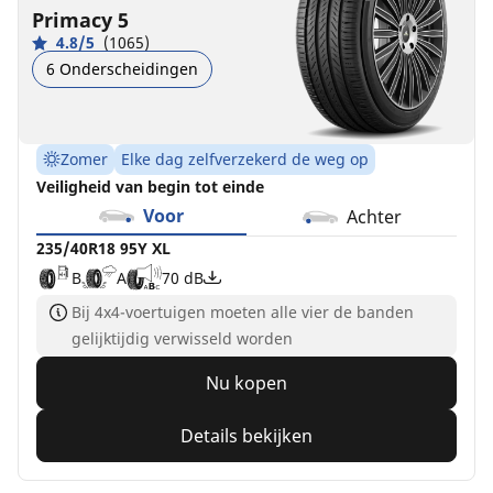
Primacy 5
4.8/5
(1065)
6 Onderscheidingen
Zomer
Elke dag zelfverzekerd de weg op
Veiligheid van begin tot einde
Voor
Achter
235/40R18 95Y XL
B
A
70 dB
Bij 4x4-voertuigen moeten alle vier de banden
gelijktijdig verwisseld worden
Nu kopen
Details bekijken