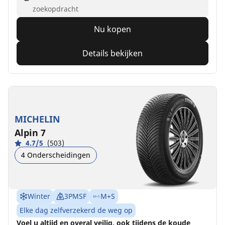
zoekopdracht
Nu kopen
Details bekijken
MICHELIN
Alpin 7
4.7/5
(503)
4 Onderscheidingen
Winter
3PMSF
M+S
Elke dag zelfverzekerd de weg op
Voel u altijd en overal veilig, ook tijdens de koude