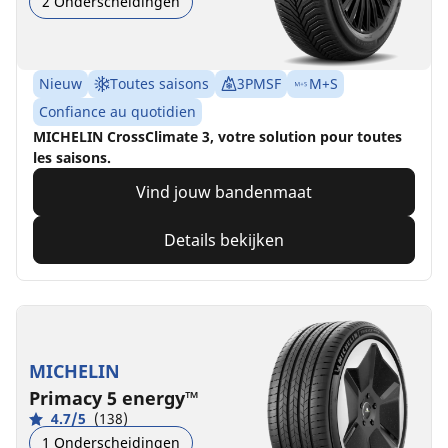
2 Onderscheidingen
Nieuw
Toutes saisons
3PMSF
M+S
Confiance au quotidien
MICHELIN CrossClimate 3, votre solution pour toutes
les saisons.
Vind jouw bandenmaat
Details bekijken
MICHELIN
Primacy 5 energy™
4.7/5
(138)
1 Onderscheidingen