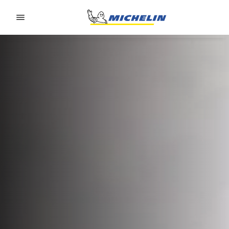
Go to page content
Go to page navigation