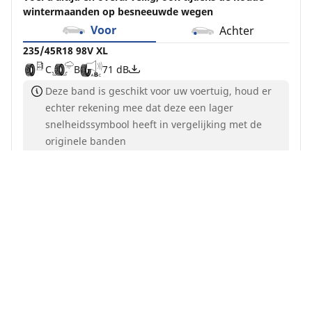
wintermaanden op besneeuwde wegen
Voor
Achter
235/45R18 98V XL
C
B
71 dB
Deze band is geschikt voor uw voertuig, houd er
echter rekening mee dat deze een lager
snelheidssymbool heeft in vergelijking met de
originele banden
Voor meer informatie
Bij 4x4-voertuigen moeten alle vier de banden
gelijktijdig verwisseld worden
Nu kopen
Details bekijken