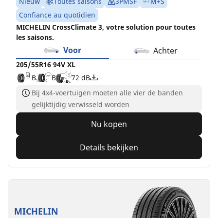
Nieuw
Toutes saisons
3PMSF
M+S
Confiance au quotidien
MICHELIN CrossClimate 3, votre solution pour toutes
les saisons.
Voor
Achter
205/55R16 94V XL
B
B
72 dB
Bij 4x4-voertuigen moeten alle vier de banden
gelijktijdig verwisseld worden
Nu kopen
Details bekijken
MICHELIN