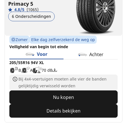
Primacy 5
4.8/5
(1065)
6 Onderscheidingen
Zomer
Elke dag zelfverzekerd de weg op
Veiligheid van begin tot einde
Voor
Achter
205/55R16 94V XL
B
A
70 dB
Bij 4x4-voertuigen moeten alle vier de banden
gelijktijdig verwisseld worden
Nu kopen
Details bekijken