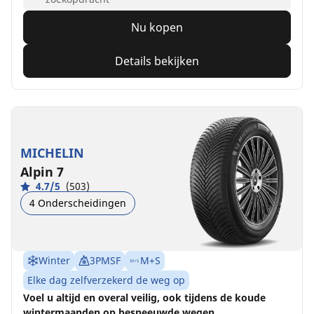
Nu kopen
Details bekijken
MICHELIN
Alpin 7
4.7/5
(503)
4 Onderscheidingen
Winter
3PMSF
M+S
Elke dag zelfverzekerd de weg op
Voel u altijd en overal veilig, ook tijdens de koude
wintermaanden op besneeuwde wegen