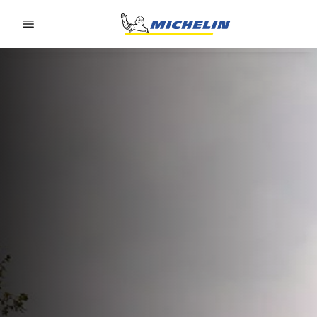
Go to page content
Go to page navigation