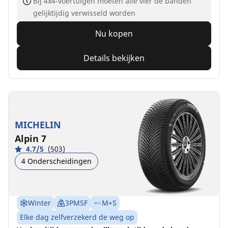
Bij 4x4-voertuigen moeten alle vier de banden
gelijktijdig verwisseld worden
Nu kopen
Details bekijken
MICHELIN
Alpin 7
4.7/5
(503)
4 Onderscheidingen
Winter
3PMSF
M+S
Elke dag zelfverzekerd de weg op