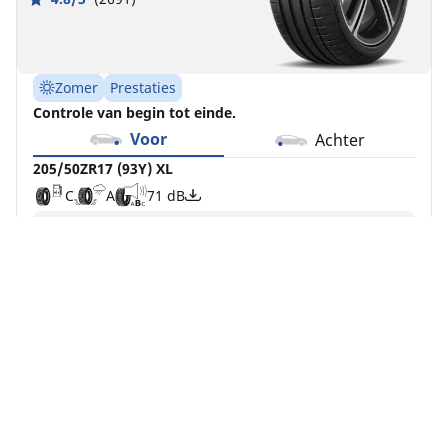
Zomer
Prestaties
Controle van begin tot einde.
Voor
Achter
205/50ZR17 (93Y) XL
C
A
71 dB
Bij 4x4-voertuigen moeten alle vier de banden
gelijktijdig verwisseld worden
Dit artikel komt niet exact overeen met uw
zoekopdracht
Nu kopen
Details bekijken