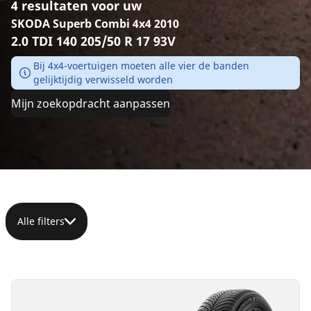
4 resultaten voor uw
SKODA Superb Combi 4x4 2010
2.0 TDI 140 205/50 R 17 93V
Bij 4x4-voertuigen moeten alle vier de banden
gelijktijdig verwisseld worden
Mijn zoekopdracht aanpassen
Alle filters
205/50R17
205/50R17
205/50R17
205/50ZR17
93V
93V
93V
(93Y)