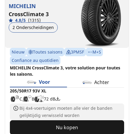
XL
XL
XL
XL
MICHELIN
C
B
C
C
B
A
B
A
72 dB
70 dB
71 dB
71 dB
CrossClimate 3
4.8/5
(1315)
2 Onderscheidingen
Nieuw
Toutes saisons
3PMSF
M+S
Confiance au quotidien
MICHELIN CrossClimate 3, votre solution pour toutes
les saisons.
Voor
Achter
205/50R17 93V XL
C
B
72 dB
Bij 4x4-voertuigen moeten alle vier de banden
gelijktijdig verwisseld worden
Nu kopen