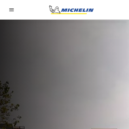
Go to page content
Go to page navigation