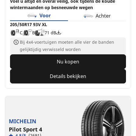
Voel u altijd en overal veilig, ook tijdens de koude
wintermaanden op besneeuwde wegen
Voor
Achter
205/50R17 93V XL
C
B
71 dB
Bij 4x4-voertuigen moeten alle vier de banden
gelijktijdig verwisseld worden
Nu kopen
Details bekijken
MICHELIN
Pilot Sport 4
4.8/5
(2691)