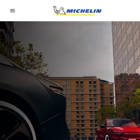
Go to page content
Go to page navigation