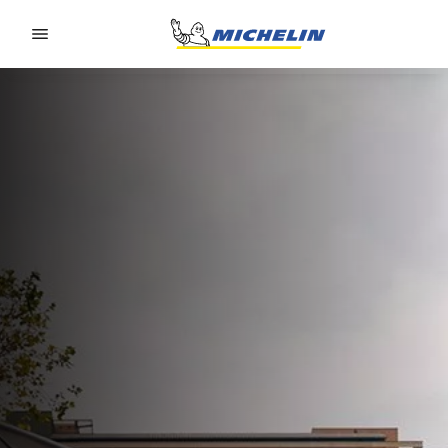
Go to page content
Go to page navigation