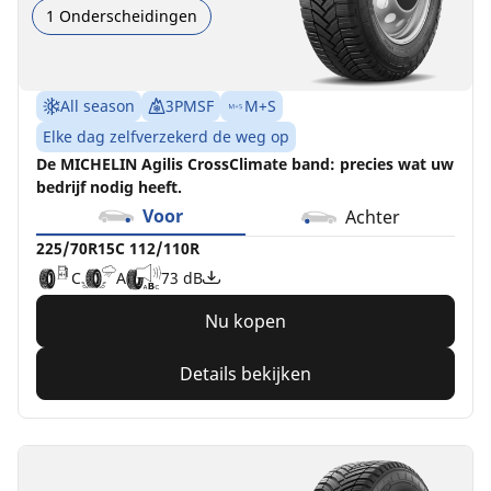
1 Onderscheidingen
All season
3PMSF
M+S
Elke dag zelfverzekerd de weg op
De MICHELIN Agilis CrossClimate band: precies wat uw
bedrijf nodig heeft.
Voor
Achter
225/70R15C 112/110R
C
A
73 dB
Nu kopen
Details bekijken