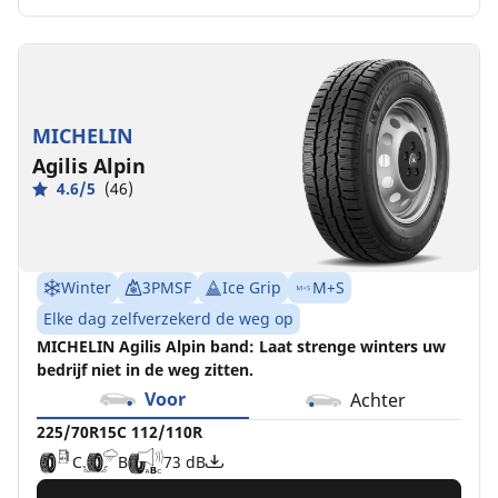
MICHELIN
Agilis Alpin
4.6/5
(46)
Winter
3PMSF
Ice Grip
M+S
Elke dag zelfverzekerd de weg op
MICHELIN Agilis Alpin band: Laat strenge winters uw
bedrijf niet in de weg zitten.
Voor
Achter
225/70R15C 112/110R
C
B
73 dB