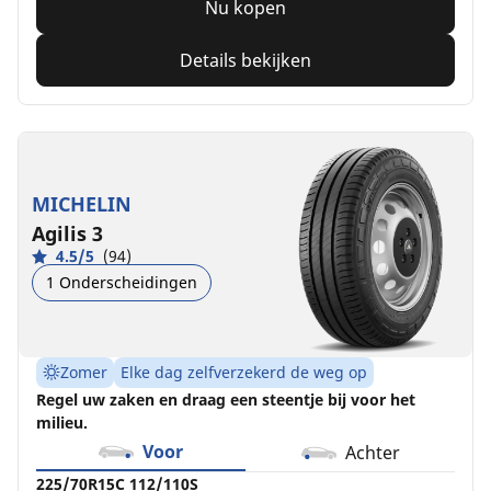
Nu kopen
Details bekijken
MICHELIN
Agilis 3
4.5/5
(94)
1 Onderscheidingen
Zomer
Elke dag zelfverzekerd de weg op
Regel uw zaken en draag een steentje bij voor het
milieu.
Voor
Achter
225/70R15C 112/110S