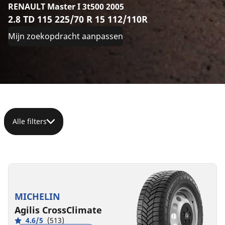
RENAULT Master I 3t500 2005
2.8 TD 115 225/70 R 15 112/110R
Mijn zoekopdracht aanpassen
Alle filters
225/70R15C
225/70R15CP
225/70R15C
225/70R15C
112/110R
112/110R
112/110R
112/110S
C
C
C
B
A
A
B
A
73 dB
72 dB
73 dB
72 dB
MICHELIN
Agilis CrossClimate
4.6/5
(513)