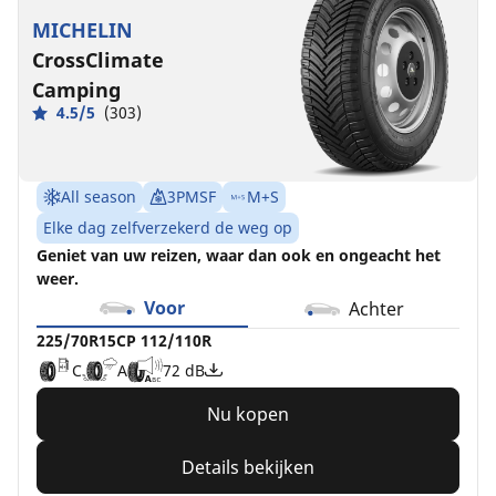
MICHELIN
CrossClimate
Camping
4.5/5
(303)
All season
3PMSF
M+S
Elke dag zelfverzekerd de weg op
Geniet van uw reizen, waar dan ook en ongeacht het
weer.
Voor
Achter
225/70R15CP 112/110R
C
A
72 dB
Nu kopen
Details bekijken