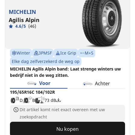
MICHELIN
Agilis Alpin
4.6/5
(46)
Winter
3PMSF
Ice Grip
M+S
Elke dag zelfverzekerd de weg op
MICHELIN Agilis Alpin band: Laat strenge winters uw
bedrijf niet in de weg zitten.
Voor
Achter
195/65R16C 104/102R
D
B
73 dB
Dit artikel komt niet exact overeen met uw
zoekopdracht
Nu kopen