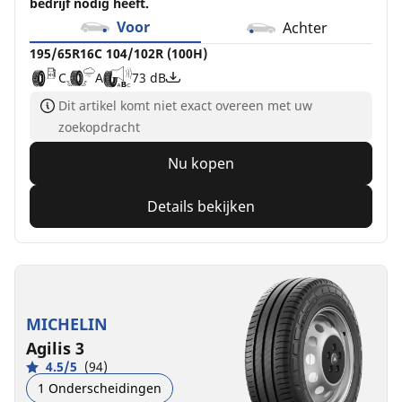
bedrijf nodig heeft.
Voor
Achter
195/65R16C 104/102R (100H)
C
A
73 dB
Dit artikel komt niet exact overeen met uw
zoekopdracht
Nu kopen
Details bekijken
MICHELIN
Agilis 3
4.5/5
(94)
1 Onderscheidingen