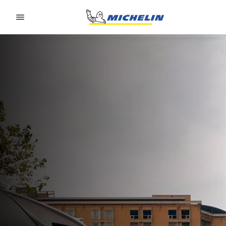
Go to page content
Go to page navigation