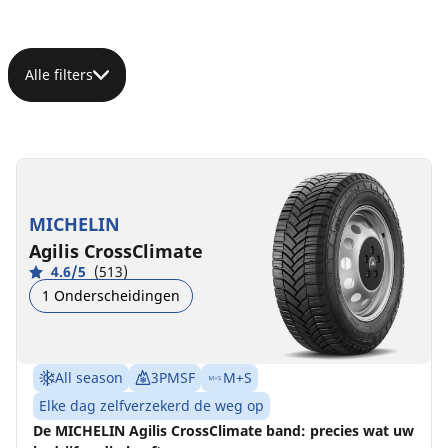
Alle filters
195/65R16C
195/65R16C
195/65R16C
104/102R
104/102T
104/102R
(100H)
B
D
A
B
72 dB
73 dB
MICHELIN
C
A
73 dB
Agilis CrossClimate
4.6/5
(513)
1 Onderscheidingen
All season
3PMSF
M+S
Elke dag zelfverzekerd de weg op
De MICHELIN Agilis CrossClimate band: precies wat uw