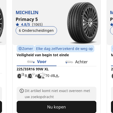
225/55R16 99W XL
2
B
A
70 dB
MICHELIN
M
Primacy 5
P
4.8/5
(1065)
6 Onderscheidingen
Zomer
Elke dag zelfverzekerd de weg op
Veiligheid van begin tot einde
M
Voor
Achter
225/55R16 99W XL
2
B
A
70 dB
Dit artikel komt niet exact overeen met
uw zoekopdracht
Nu kopen