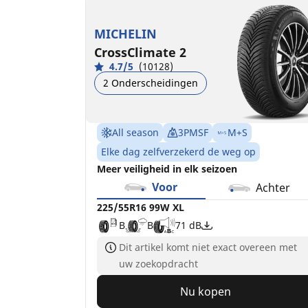
225/55R16 99W XL
225/55R16 99H XL
B
C
B
B
71 dB
71 dB
MICHELIN
CrossClimate 2
4.7/5
(10128)
2 Onderscheidingen
All season
3PMSF
M+S
Elke dag zelfverzekerd de weg op
Meer veiligheid in elk seizoen
Voor
Achter
225/55R16 99W XL
B
B
71 dB
Dit artikel komt niet exact overeen met
uw zoekopdracht
Nu kopen