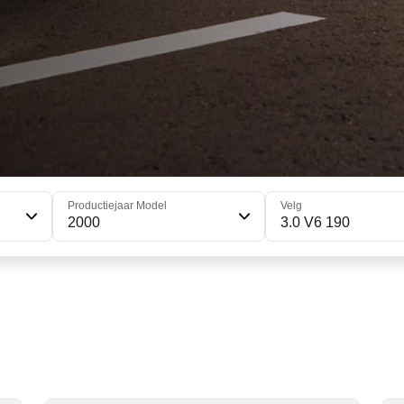
Productiejaar Model
Velg
2000
3.0 V6 190