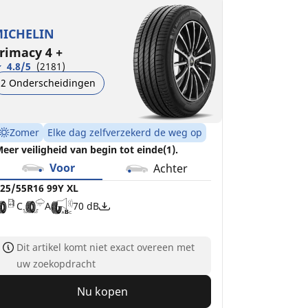
25/55R16 99Y XL
C
A
70 dB
ICHELIN
rimacy 4 +
4.8/5
(2181)
2 Onderscheidingen
Zomer
Elke dag zelfverzekerd de weg op
eer veiligheid van begin tot einde(1).
Voor
Achter
25/55R16 99Y XL
C
A
70 dB
Dit artikel komt niet exact overeen met
uw zoekopdracht
Nu kopen