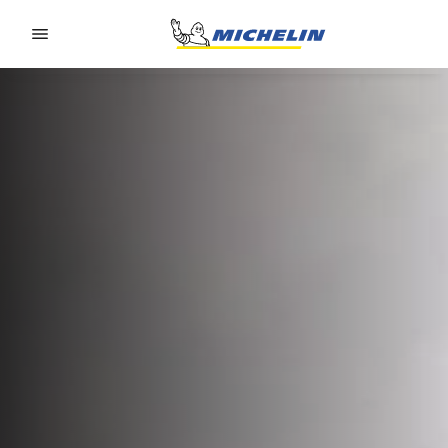
Go to page content
Go to page navigation