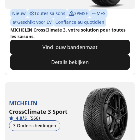
Nieuw
Toutes saisons
3PMSF
M+S
Geschikt voor EV
Confiance au quotidien
MICHELIN CrossClimate 3, votre solution pour toutes
les saisons.
Vind jouw bandenmaat
Details bekijken
MICHELIN
CrossClimate 3 Sport
4.8/5
(566)
3 Onderscheidingen