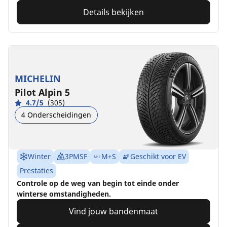
Details bekijken
MICHELIN
Pilot Alpin 5
4.7/5
(305)
4 Onderscheidingen
Winter
3PMSF
M+S
Geschikt voor EV
Prestaties
Controle op de weg van begin tot einde onder
winterse omstandigheden.
Vind jouw bandenmaat