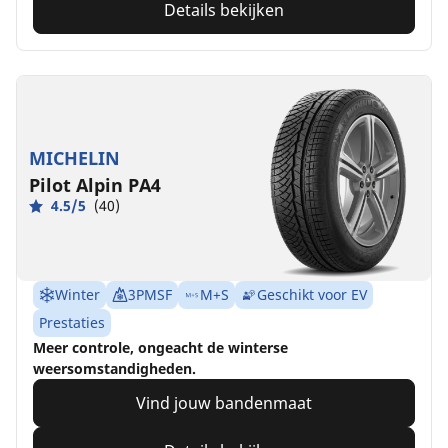
Details bekijken
MICHELIN
Pilot Alpin PA4
4.5/5
(40)
Winter
3PMSF
M+S
Geschikt voor EV
Prestaties
Meer controle, ongeacht de winterse
weersomstandigheden.
Vind jouw bandenmaat