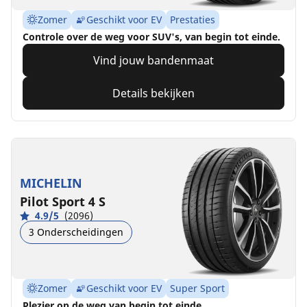
Zomer
Geschikt voor EV
Prestaties
Controle over de weg voor SUV's, van begin tot einde.
Vind jouw bandenmaat
Details bekijken
MICHELIN
Pilot Sport 4 S
4.9/5
(2096)
3 Onderscheidingen
Zomer
Geschikt voor EV
Super Sport
Plezier op de weg van begin tot einde.