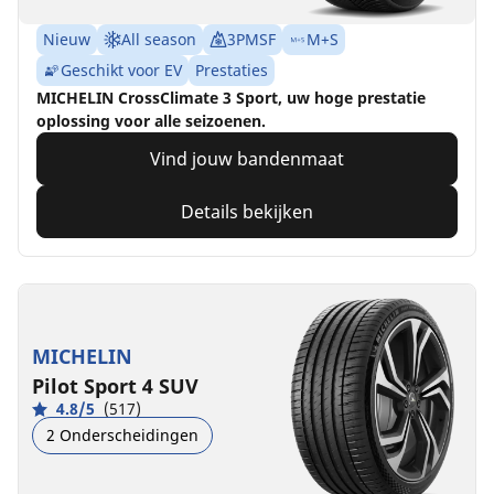
Nieuw
All season
3PMSF
M+S
Geschikt voor EV
Prestaties
MICHELIN CrossClimate 3 Sport, uw hoge prestatie
oplossing voor alle seizoenen.
Vind jouw bandenmaat
Details bekijken
MICHELIN
Pilot Sport 4 SUV
4.8/5
(517)
2 Onderscheidingen