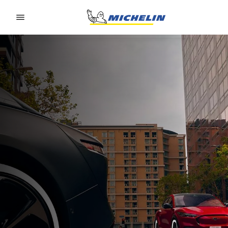
Go to page content
Go to page navigation