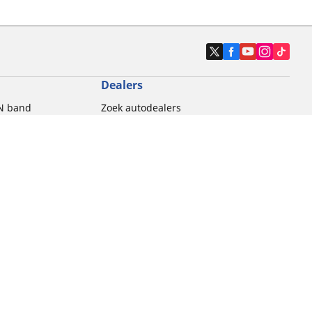
Dealers
N band
Zoek autodealers
ik
Zoek motorbandenwinkel
touring gebruik