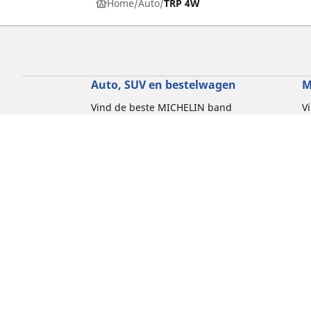
Home
Auto
TRP 4W
Auto, SUV en bestelwagen
M
Vind de beste MICHELIN band
V
Zoek op bandenmaat
Z
Zoek op rijbeleving
Z
Zoek op seizoen
Z
Zoek op automerken
Z
Zoeken op voertuigtype
Zoeken op productfamilie
Hulp
Tips en adviezen
Contact