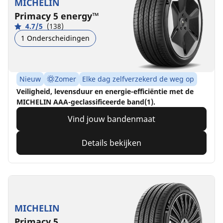
MICHELIN
Primacy 5 energy™
4.7/5
(138)
1 Onderscheidingen
Nieuw
Zomer
Elke dag zelfverzekerd de weg op
Veiligheid, levensduur en energie-efficiëntie met de
MICHELIN AAA-geclassificeerde band(1).
Vind jouw bandenmaat
Details bekijken
MICHELIN
Primacy 5