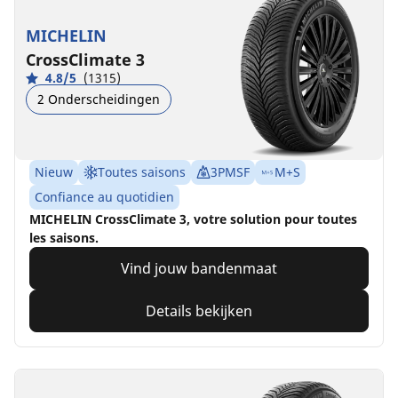
MICHELIN
CrossClimate 3
4.8/5
(1315)
2 Onderscheidingen
Nieuw
Toutes saisons
3PMSF
M+S
Confiance au quotidien
MICHELIN CrossClimate 3, votre solution pour toutes
les saisons.
Vind jouw bandenmaat
Details bekijken