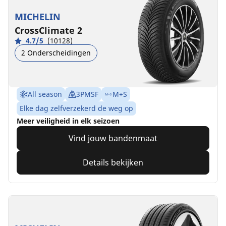
MICHELIN
CrossClimate 2
4.7/5
(10128)
2 Onderscheidingen
All season
3PMSF
M+S
Elke dag zelfverzekerd de weg op
Meer veiligheid in elk seizoen
Vind jouw bandenmaat
Details bekijken