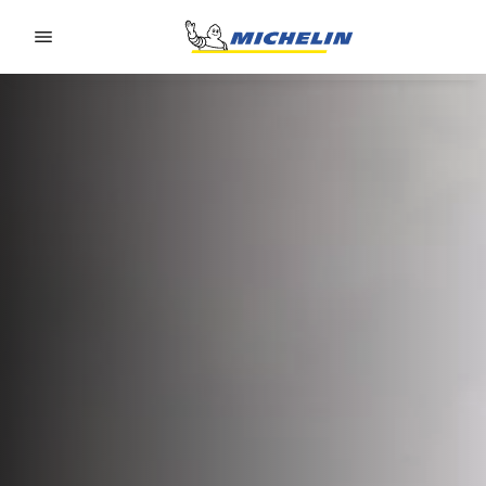
Go to page content
Go to page navigation