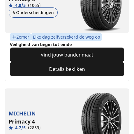
4.8/5
(1065)
6 Onderscheidingen
Zomer
Elke dag zelfverzekerd de weg op
Veiligheid van begin tot einde
Vind jouw bandenmaat
Details bekijken
MICHELIN
Primacy 4
4.7/5
(2859)