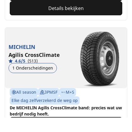
Details bekijken
MICHELIN
Agilis CrossClimate
4.6/5
(513)
1 Onderscheidingen
All season
3PMSF
M+S
Elke dag zelfverzekerd de weg op
De MICHELIN Agilis CrossClimate band: precies wat uw
bedrijf nodig heeft.
Vind jouw bandenmaat