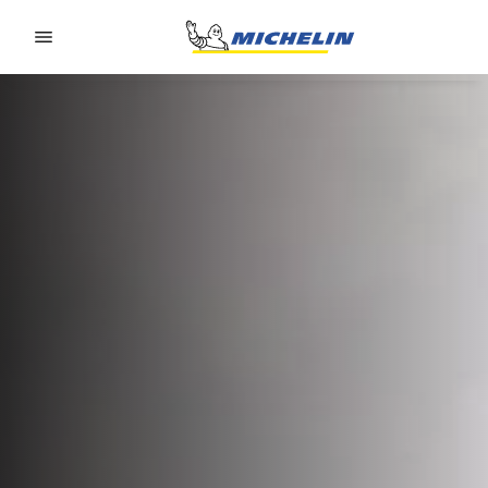
Go to page content
Go to page navigation