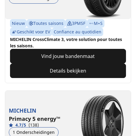
Nieuw
Toutes saisons
3PMSF
M+S
Geschikt voor EV
Confiance au quotidien
MICHELIN CrossClimate 3, votre solution pour toutes
les saisons.
Vind jouw bandenmaat
Details bekijken
MICHELIN
Primacy 5 energy™
4.7/5
(138)
1 Onderscheidingen