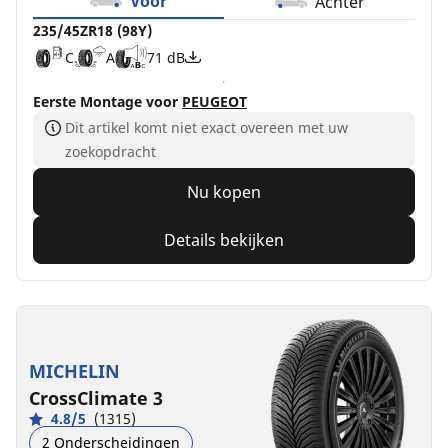
Voor
Achter
235/45ZR18 (98Y)
C
A
71 dB
Eerste Montage voor
PEUGEOT
Dit artikel komt niet exact overeen met uw
zoekopdracht
Nu kopen
Details bekijken
MICHELIN
CrossClimate 3
4.8/5
(1315)
2 Onderscheidingen