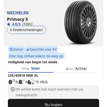
MICHELIN
Primacy 5
4.8/5
(1065)
6 Onderscheidingen
Zomer
Geschikt voor EV
Elke dag zelfverzekerd de weg op
Veiligheid van begin tot einde
Voor
Achter
235/45R18 98W XL
B
A
70 dB
Dit artikel komt niet exact overeen met uw
zoekopdracht
Nu kopen