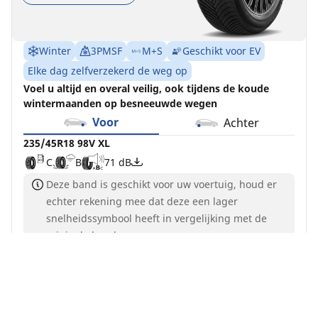
Winter
3PMSF
M+S
Geschikt voor EV
Elke dag zelfverzekerd de weg op
Voel u altijd en overal veilig, ook tijdens de koude
wintermaanden op besneeuwde wegen
Voor
Achter
235/45R18 98V XL
C
B
71 dB
Deze band is geschikt voor uw voertuig, houd er
echter rekening mee dat deze een lager
snelheidssymbool heeft in vergelijking met de
originele banden
Voor meer informatie
Nu kopen
Details bekijken