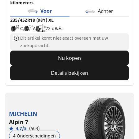
kilometers.
Voor
Achter
235/45ZR18 (98Y) XL
C
A
72 dB
Dit artikel komt niet exact overeen met uw
zoekopdracht
Nu kopen
Details bekijken
MICHELIN
Alpin 7
4.7/5
(503)
4 Onderscheidingen