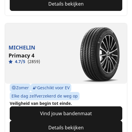
Details bekijken
MICHELIN
Primacy 4
4.7/5
(2859)
Zomer
Geschikt voor EV
Elke dag zelfverzekerd de weg op
Veiligheid van begin tot einde.
Vind jouw bandenmaat
Details bekijken