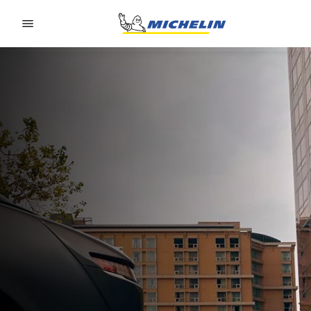
Go to page content
Go to page navigation