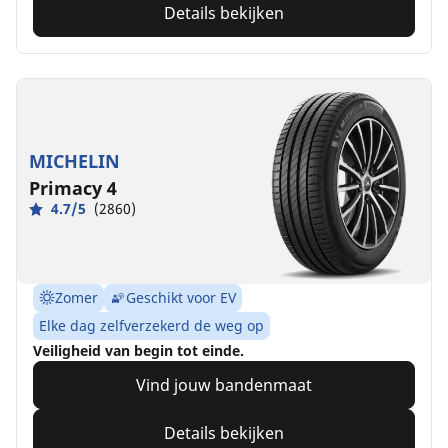
Details bekijken
MICHELIN
Primacy 4
4.7/5
(2860)
Zomer
Geschikt voor EV
Elke dag zelfverzekerd de weg op
Veiligheid van begin tot einde.
Vind jouw bandenmaat
Details bekijken