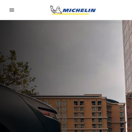
Go to page content
Go to page navigation