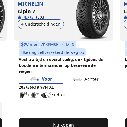
MICHELIN
M
Alpin 7
C
4.7/5
(503)
4 Onderscheidingen
Winter
3PMSF
M+S
Elke dag zelfverzekerd de weg op
Voel u altijd en overal veilig, ook tijdens de
M
koude wintermaanden op besneeuwde
p
wegen
Voor
Achter
205/55R19 97H XL
C
B
71 dB
Nu kopen