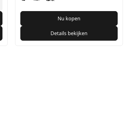
Nu kopen
Details bekijken
Uw configuratie
otorfiets
Fiets
ind de beste MICHELIN band
Vind de beste MICHELI
oek op bandenmaat
Filter op racefietsgebru