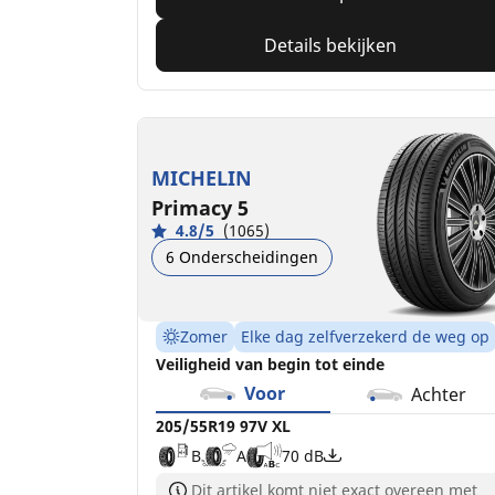
Details bekijken
MICHELIN
Primacy 5
4.8/5
(1065)
6 Onderscheidingen
Zomer
Elke dag zelfverzekerd de weg op
Veiligheid van begin tot einde
Voor
Achter
205/55R19 97V XL
B
A
70 dB
Dit artikel komt niet exact overeen met