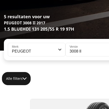
5 resultaten voor uw
PEUGEOT 3008 II 2017
1.5 BLUEHDI 131 205/55 R 19 97H
Merk
Versie
PEUGEOT
3008 II
Alle filters
205/55R19 97V XL S1
205/55R19 97V XL
A
B
A
A
70 dB
70 dB