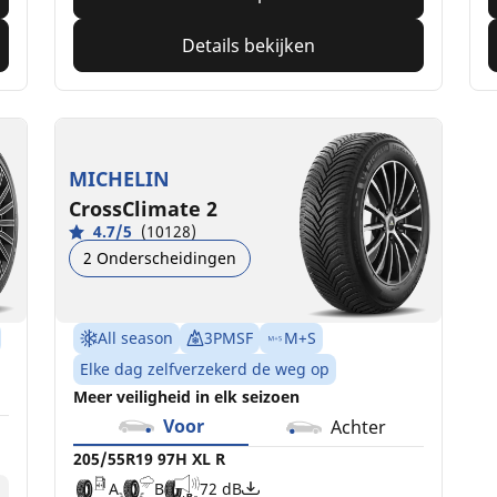
Details bekijken
MICHELIN
CrossClimate 2
4.7/5
(10128)
2 Onderscheidingen
All season
3PMSF
M+S
Elke dag zelfverzekerd de weg op
Meer veiligheid in elk seizoen
Voor
Achter
205/55R19 97H XL R
A
B
72 dB