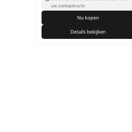
uw zoekopdracht
Nu kopen
Details bekijken
Home
Auto
TRP 4W
Auto, SUV en bestelwagen
M
Vind de beste MICHELIN band
V
Zoek op bandenmaat
Z