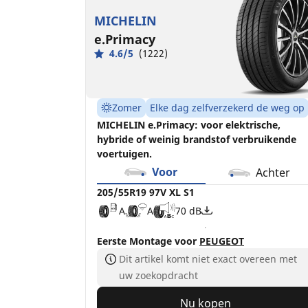
MICHELIN
e.Primacy
4.6/5
(1222)
Zomer
Elke dag zelfverzekerd de weg op
MICHELIN e.Primacy: voor elektrische,
hybride of weinig brandstof verbruikende
voertuigen.
Voor
Achter
205/55R19 97V XL S1
A
A
70 dB
Eerste Montage voor
PEUGEOT
Dit artikel komt niet exact overeen met
uw zoekopdracht
Nu kopen