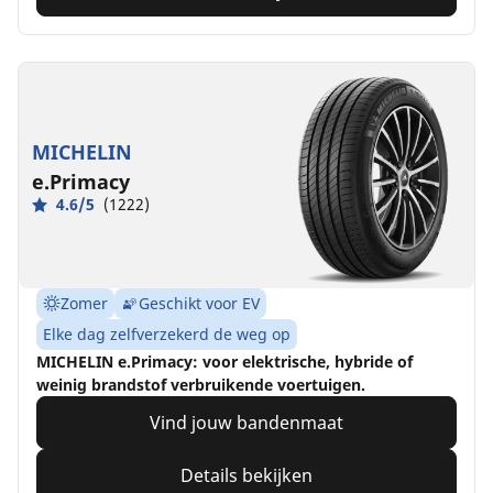
MICHELIN
e.Primacy
4.6/5
(1222)
Zomer
Geschikt voor EV
Elke dag zelfverzekerd de weg op
MICHELIN e.Primacy: voor elektrische, hybride of
weinig brandstof verbruikende voertuigen.
Vind jouw bandenmaat
Details bekijken