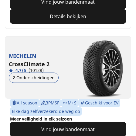
Vind jouw bandenmaat
Details bekijken
MICHELIN
CrossClimate 2
4.7/5
(10128)
2 Onderscheidingen
All season
3PMSF
M+S
Geschikt voor EV
Elke dag zelfverzekerd de weg op
Meer veiligheid in elk seizoen
Vind jouw bandenmaat