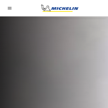
Go to page content
Go to page navigation