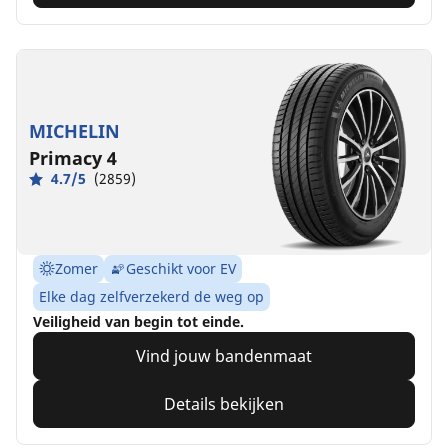
MICHELIN
Primacy 4
4.7/5
(2859)
Zomer
Geschikt voor EV
Elke dag zelfverzekerd de weg op
Veiligheid van begin tot einde.
Vind jouw bandenmaat
Details bekijken