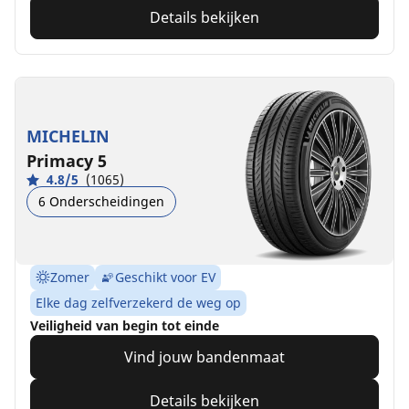
Details bekijken
MICHELIN
Primacy 5
4.8/5
(1065)
6 Onderscheidingen
Zomer
Geschikt voor EV
Elke dag zelfverzekerd de weg op
Veiligheid van begin tot einde
Vind jouw bandenmaat
Details bekijken