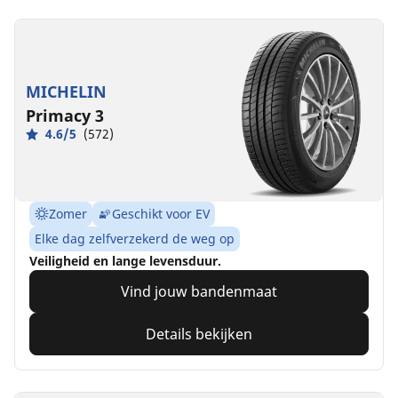
MICHELIN
Primacy 3
4.6/5
(572)
Zomer
Geschikt voor EV
Elke dag zelfverzekerd de weg op
Veiligheid en lange levensduur.
Vind jouw bandenmaat
Details bekijken