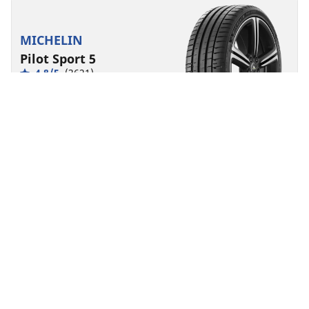
MICHELIN
Pilot Sport 5
4.8/5
(3621)
5 Onderscheidingen
Zomer
Geschikt voor EV
Prestaties
Haal het maximum uit uw rijervaring, gedurende meer
kilometers.
Vind jouw bandenmaat
Details bekijken