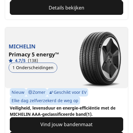
Details bekijken
MICHELIN
Primacy 5 energy™
4.7/5
(138)
1 Onderscheidingen
Nieuw
Zomer
Geschikt voor EV
Elke dag zelfverzekerd de weg op
Veiligheid, levensduur en energie-efficiëntie met de
MICHELIN AAA-geclassificeerde band(1).
Vind jouw bandenmaat