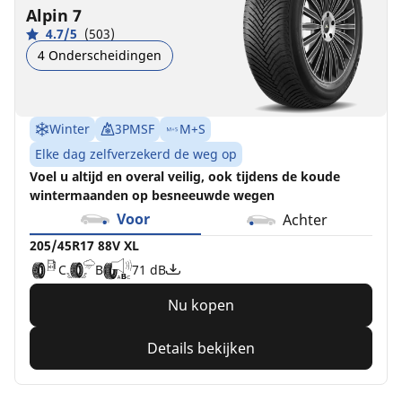
Alpin 7
4.7/5
(503)
4 Onderscheidingen
Winter
3PMSF
M+S
Elke dag zelfverzekerd de weg op
Voel u altijd en overal veilig, ook tijdens de koude
wintermaanden op besneeuwde wegen
Voor
Achter
205/45R17 88V XL
C
B
71 dB
Nu kopen
Details bekijken