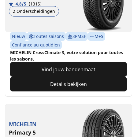
4.8/5
(1315)
2 Onderscheidingen
Nieuw
Toutes saisons
3PMSF
M+S
Confiance au quotidien
MICHELIN CrossClimate 3, votre solution pour toutes
les saisons.
Vind jouw bandenmaat
Details bekijken
MICHELIN
Primacy 5