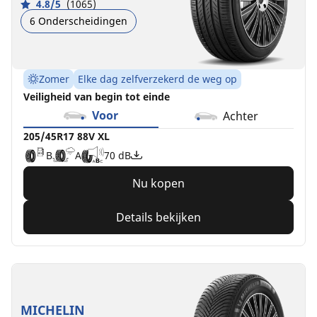
4.8/5
(1065)
6 Onderscheidingen
Zomer
Elke dag zelfverzekerd de weg op
Veiligheid van begin tot einde
Voor
Achter
205/45R17 88V XL
B
A
70 dB
Nu kopen
Details bekijken
MICHELIN