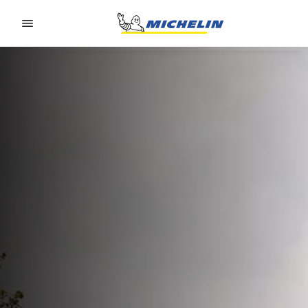
Go to page content
Go to page navigation