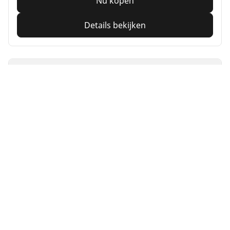
Nu kopen
Details bekijken
MICHELIN
Primacy 3
4.6/5
(572)
Zomer
Elke dag zelfverzekerd de weg op
Veiligheid en lange levensduur.
Voor
Achter
205/45R17 88W *
C
A
69 dB