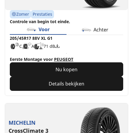
Zomer
Prestaties
Controle van begin tot einde.
Voor
Achter
205/45R17 88V XL G1
C
A
71 dB
Eerste Montage voor
PEUGEOT
Nu kopen
Details bekijken
MICHELIN
CrossClimate 3