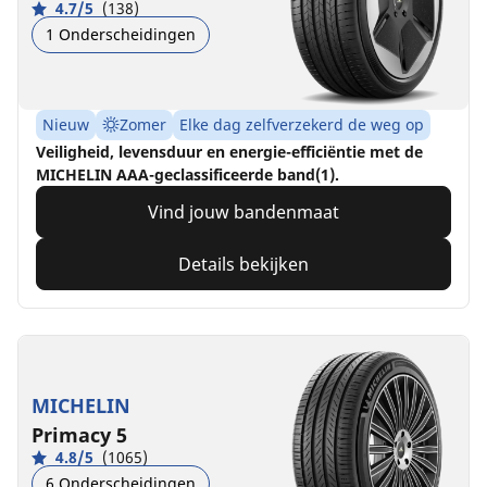
4.7/5
(138)
1 Onderscheidingen
Nieuw
Zomer
Elke dag zelfverzekerd de weg op
Veiligheid, levensduur en energie-efficiëntie met de
MICHELIN AAA-geclassificeerde band(1).
Vind jouw bandenmaat
Details bekijken
MICHELIN
Primacy 5
4.8/5
(1065)
6 Onderscheidingen