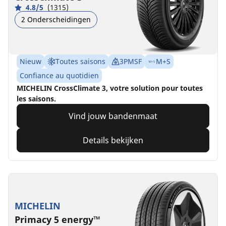
4.8/5
(1315)
2 Onderscheidingen
Nieuw
Toutes saisons
3PMSF
M+S
Confiance au quotidien
MICHELIN CrossClimate 3, votre solution pour toutes
les saisons.
Vind jouw bandenmaat
Details bekijken
MICHELIN
Primacy 5 energy™