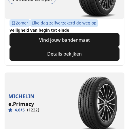
Zomer
Elke dag zelfverzekerd de weg op
Veiligheid van begin tot einde
Vind jouw bandenmaat
Details bekijken
MICHELIN
e.Primacy
4.6/5
(1222)