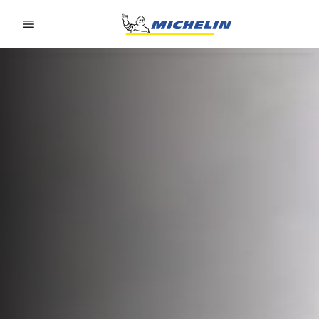
Go to page content
Go to page navigation