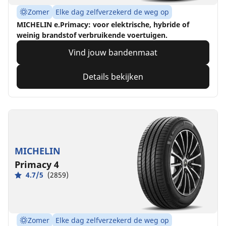
Zomer
Elke dag zelfverzekerd de weg op
MICHELIN e.Primacy: voor elektrische, hybride of
weinig brandstof verbruikende voertuigen.
Vind jouw bandenmaat
Details bekijken
MICHELIN
Primacy 4
4.7/5
(2859)
Zomer
Elke dag zelfverzekerd de weg op