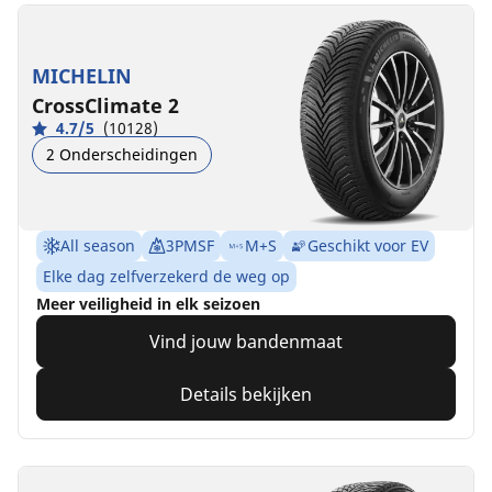
MICHELIN
CrossClimate 2
4.7/5
(10128)
2 Onderscheidingen
All season
3PMSF
M+S
Geschikt voor EV
Elke dag zelfverzekerd de weg op
Meer veiligheid in elk seizoen
Vind jouw bandenmaat
Details bekijken