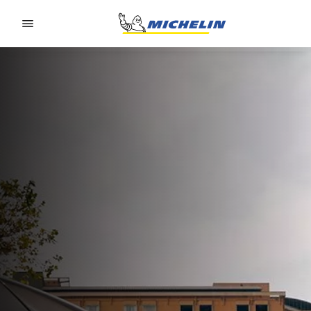
Go to page content
Go to page navigation