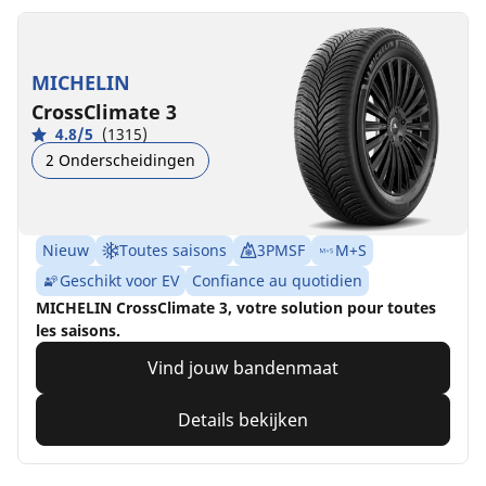
MICHELIN
CrossClimate 3
4.8/5
(1315)
2 Onderscheidingen
Nieuw
Toutes saisons
3PMSF
M+S
Geschikt voor EV
Confiance au quotidien
MICHELIN CrossClimate 3, votre solution pour toutes
les saisons.
Vind jouw bandenmaat
Details bekijken