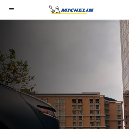
Go to page content
Go to page navigation