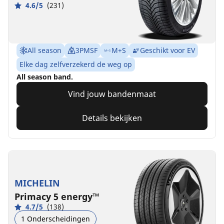
4.6/5
(231)
All season
3PMSF
M+S
Geschikt voor EV
Elke dag zelfverzekerd de weg op
All season band.
Vind jouw bandenmaat
Details bekijken
MICHELIN
Primacy 5 energy™
4.7/5
(138)
1 Onderscheidingen