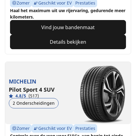
Zomer
Geschikt voor EV
Prestaties
Haal het maximum uit uw rijervaring, gedurende meer
kilometers.
Vind jouw bandenmaat
Details bekijken
MICHELIN
Pilot Sport 4 SUV
4.8/5
(517)
2 Onderscheidingen
Zomer
Geschikt voor EV
Prestaties
Controle over de weg voor SUV's, van begin tot einde.