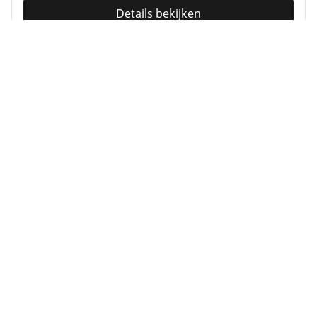
Details bekijken
MICHELIN
Agilis 3
4.5/5
(94)
1 Onderscheidingen
Zomer
Geschikt voor EV
Elke dag zelfverzekerd de weg op
Regel uw zaken en draag een steentje bij voor het
milieu.
Vind jouw bandenmaat