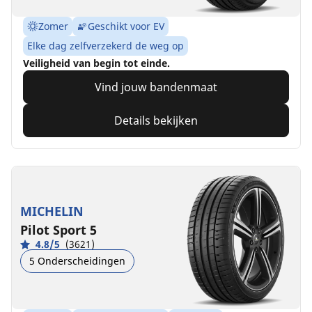
Zomer
Geschikt voor EV
Elke dag zelfverzekerd de weg op
Veiligheid van begin tot einde.
Vind jouw bandenmaat
Details bekijken
MICHELIN
Pilot Sport 5
4.8/5
(3621)
5 Onderscheidingen