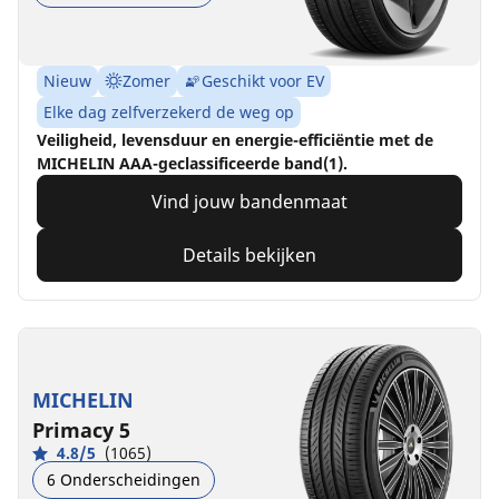
Nieuw
Zomer
Geschikt voor EV
Elke dag zelfverzekerd de weg op
Veiligheid, levensduur en energie-efficiëntie met de
MICHELIN AAA-geclassificeerde band(1).
Vind jouw bandenmaat
Details bekijken
MICHELIN
Primacy 5
4.8/5
(1065)
6 Onderscheidingen