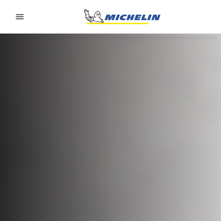
Go to page content
Go to page navigation