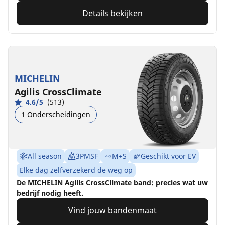
Details bekijken
MICHELIN
Agilis CrossClimate
4.6/5
(513)
1 Onderscheidingen
All season
3PMSF
M+S
Geschikt voor EV
Elke dag zelfverzekerd de weg op
De MICHELIN Agilis CrossClimate band: precies wat uw
bedrijf nodig heeft.
Vind jouw bandenmaat