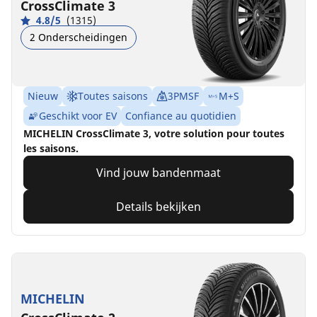
CrossClimate 3
4.8/5
(1315)
2 Onderscheidingen
Nieuw
Toutes saisons
3PMSF
M+S
Geschikt voor EV
Confiance au quotidien
MICHELIN CrossClimate 3, votre solution pour toutes
les saisons.
Vind jouw bandenmaat
Details bekijken
MICHELIN