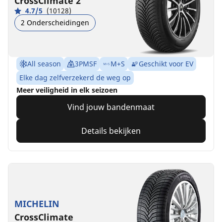
CrossClimate 2
4.7/5
(10128)
2 Onderscheidingen
All season
3PMSF
M+S
Geschikt voor EV
Elke dag zelfverzekerd de weg op
Meer veiligheid in elk seizoen
Vind jouw bandenmaat
Details bekijken
MICHELIN
CrossClimate