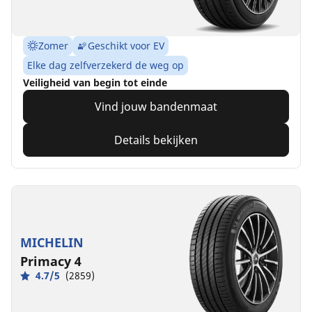
Zomer
Geschikt voor EV
Elke dag zelfverzekerd de weg op
Veiligheid van begin tot einde
Vind jouw bandenmaat
Details bekijken
MICHELIN
Primacy 4
4.7/5
(2859)