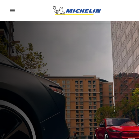
Go to page content
Go to page navigation