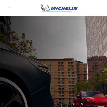
Go to page content
Go to page navigation