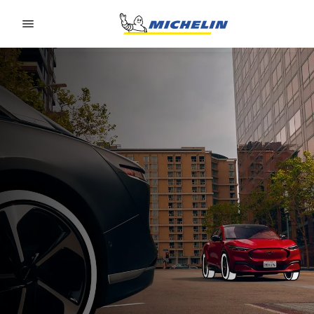
Go to page content
Go to page navigation