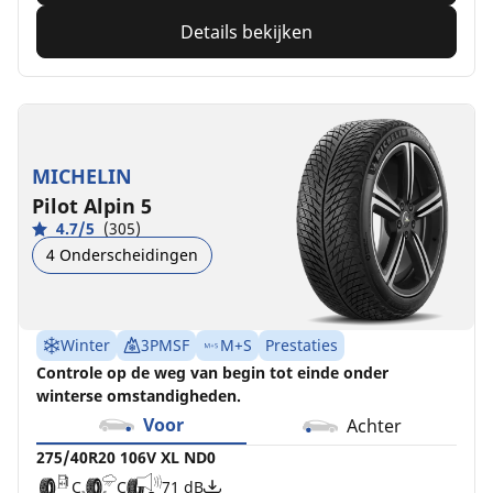
Details bekijken
MICHELIN
Pilot Alpin 5
4.7/5
(305)
4 Onderscheidingen
Winter
3PMSF
M+S
Prestaties
Controle op de weg van begin tot einde onder
winterse omstandigheden.
Voor
Achter
275/40R20 106V XL ND0
C
C
71 dB