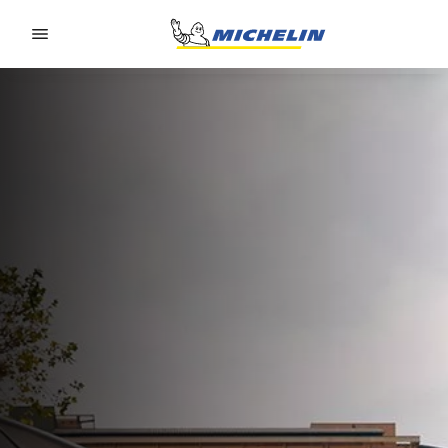
Go to page content
Go to page navigation