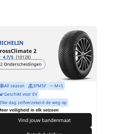
ICHELIN
rossClimate 2
4.7/5
(10128)
2 Onderscheidingen
All season
3PMSF
M+S
Geschikt voor EV
Elke dag zelfverzekerd de weg op
eer veiligheid in elk seizoen
Vind jouw bandenmaat