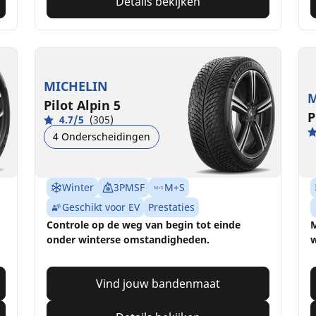
Details bekijken
MICHELIN
M
Pilot Alpin 5
P
4.7/5
(305)
4 Onderscheidingen
Winter
3PMSF
M+S
Geschikt voor EV
Prestaties
Controle op de weg van begin tot einde
M
onder winterse omstandigheden.
w
Vind jouw bandenmaat