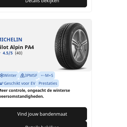
Details bekijken
ICHELIN
ilot Alpin PA4
4.5/5
(40)
Winter
3PMSF
M+S
Geschikt voor EV
Prestaties
eer controle, ongeacht de winterse
eersomstandigheden.
Vind jouw bandenmaat