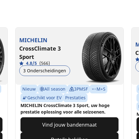
MICHELIN
M
CrossClimate 3
C
Sport
4.8/5
(566)
3 Onderscheidingen
Nieuw
All season
3PMSF
M+S
Geschikt voor EV
Prestaties
MICHELIN CrossClimate 3 Sport, uw hoge
prestatie oplossing voor alle seizoenen.
M
Vind jouw bandenmaat