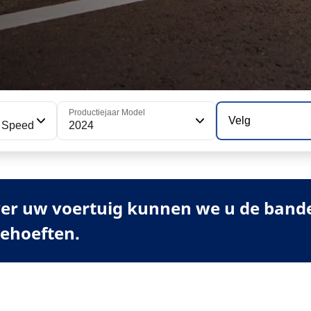
Productiejaar Model
Velg
r Speed
2024
er uw voertuig kunnen we u de banden
behoeften.