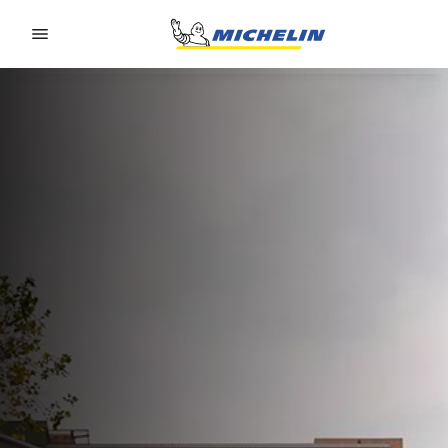
Go to page content
Go to page navigation