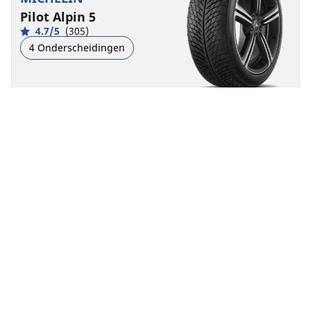
Pilot Alpin 5
4.7/5
(305)
4 Onderscheidingen
Winter
3PMSF
M+S
Geschikt voor EV
Prestaties
Controle op de weg van begin tot einde onder
winterse omstandigheden.
Vind jouw bandenmaat
Details bekijken