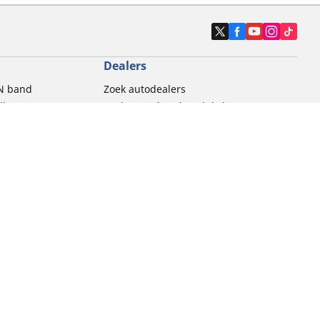
Dealers
N band
Zoek autodealers
ik
Zoek motorbandenwinkel
touring gebruik