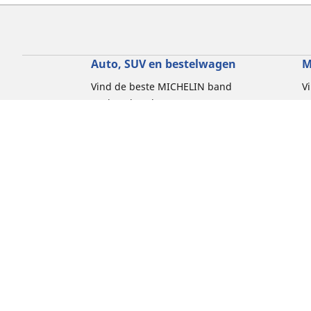
Auto, SUV en bestelwagen
M
Vind de beste MICHELIN band
V
Zoek op bandenmaat
Z
Zoek op rijbeleving
Z
Zoek op seizoen
Z
Zoek op automerken
Z
Zoeken op voertuigtype
Zoeken op productfamilie
Hulp
Tips en adviezen
Contact