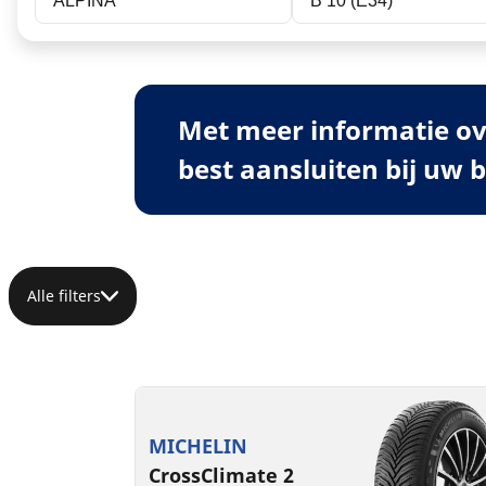
ALPINA
B 10 (E34)
Met meer informatie ov
best aansluiten bij uw 
Alle filters
MICHELIN
CrossClimate 2