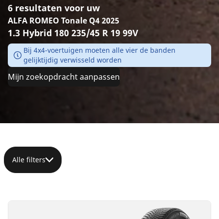
6 resultaten voor uw
ALFA ROMEO Tonale Q4 2025
1.3 Hybrid 180 235/45 R 19 99V
Bij 4x4-voertuigen moeten alle vier de banden
gelijktijdig verwisseld worden
Mijn zoekopdracht aanpassen
Alle filters
235/45R19
235/45R19
235/45R19
235/45ZR19
235/45ZR19
99V
99V
99W
(99Y)
(99Y)