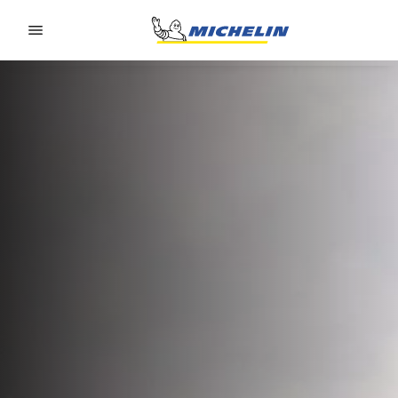
Go to page content
Go to page navigation