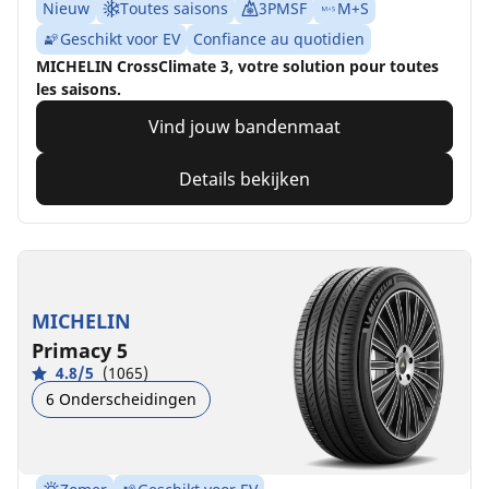
Nieuw
Toutes saisons
3PMSF
M+S
Geschikt voor EV
Confiance au quotidien
MICHELIN CrossClimate 3, votre solution pour toutes
les saisons.
Vind jouw bandenmaat
Details bekijken
MICHELIN
Primacy 5
4.8/5
(1065)
6 Onderscheidingen