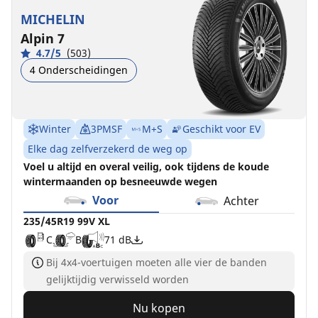
XL
XL
XL
XL
XL
MICHELIN
MO
C
C
B
C
B
B
A
A
71 dB
68 dB
70 dB
72 dB
Alpin 7
C
A
71 dB
4.7/5
(503)
4 Onderscheidingen
Winter
3PMSF
M+S
Geschikt voor EV
Elke dag zelfverzekerd de weg op
Voel u altijd en overal veilig, ook tijdens de koude
wintermaanden op besneeuwde wegen
Voor
Achter
235/45R19 99V XL
C
B
71 dB
Bij 4x4-voertuigen moeten alle vier de banden
gelijktijdig verwisseld worden
Nu kopen