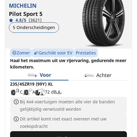
MICHELIN
Pilot Sport 5
4.8/5
(3621)
5 Onderscheidingen
Zomer
Geschikt voor EV
Prestaties
Haal het maximum uit uw rijervaring, gedurende meer
kilometers.
Voor
Achter
235/45ZR19 (99Y) XL
C
A
72 dB
Bij 4x4-voertuigen moeten alle vier de banden
gelijktijdig verwisseld worden
Dit artikel komt niet exact overeen met uw
zoekopdracht