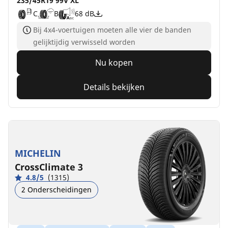
235/45R19 99V XL
C
B
68 dB
Bij 4x4-voertuigen moeten alle vier de banden
gelijktijdig verwisseld worden
Nu kopen
Details bekijken
MICHELIN
CrossClimate 3
4.8/5
(1315)
2 Onderscheidingen