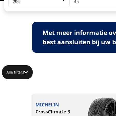
295
45
Met meer informatie ov
best aansluiten bij uw 
Alle filters
MICHELIN
CrossClimate 3