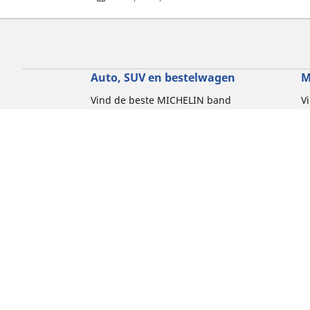
Auto, SUV en bestelwagen
M
Vind de beste MICHELIN band
V
Zoek op bandenmaat
Z
Zoek op rijbeleving
Z
Zoek op seizoen
Z
Zoek op automerken
Z
Zoeken op voertuigtype
Zoeken op productfamilie
Hulp
Tips en adviezen
Contact