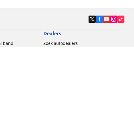
Dealers
N band
Zoek autodealers
ik
Zoek motorbandenwinkel
touring gebruik