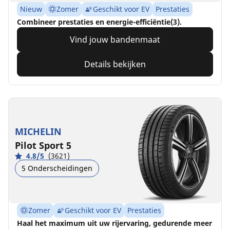
Nieuw
Zomer
Geschikt voor EV
Prestaties
Combineer prestaties en energie-efficiëntie(3).
Vind jouw bandenmaat
Details bekijken
MICHELIN
Pilot Sport 5
4.8/5
(3621)
5 Onderscheidingen
Zomer
Geschikt voor EV
Prestaties
Haal het maximum uit uw rijervaring, gedurende meer