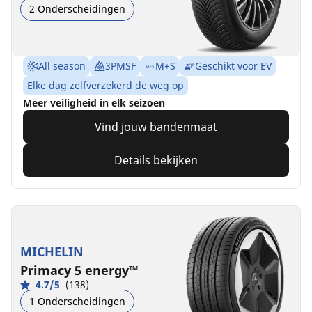
2 Onderscheidingen
All season
3PMSF
M+S
Geschikt voor EV
Elke dag zelfverzekerd de weg op
Meer veiligheid in elk seizoen
Vind jouw bandenmaat
Details bekijken
MICHELIN
Primacy 5 energy™
4.7/5
(138)
1 Onderscheidingen