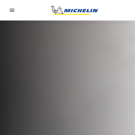
Go to page content
Go to page navigation