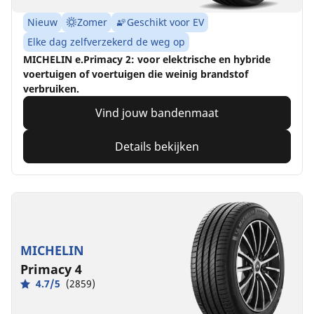
Nieuw
Zomer
Geschikt voor EV
Elke dag zelfverzekerd de weg op
MICHELIN e.Primacy 2: voor elektrische en hybride
voertuigen of voertuigen die weinig brandstof
verbruiken.
Vind jouw bandenmaat
Details bekijken
MICHELIN
Primacy 4
4.7/5
(2859)