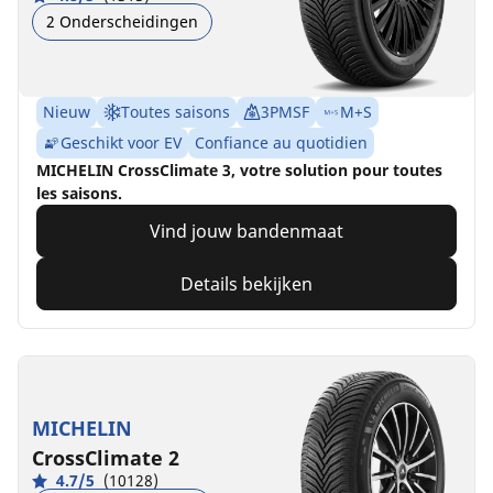
2 Onderscheidingen
Nieuw
Toutes saisons
3PMSF
M+S
Geschikt voor EV
Confiance au quotidien
MICHELIN CrossClimate 3, votre solution pour toutes
les saisons.
Vind jouw bandenmaat
Details bekijken
MICHELIN
CrossClimate 2
4.7/5
(10128)