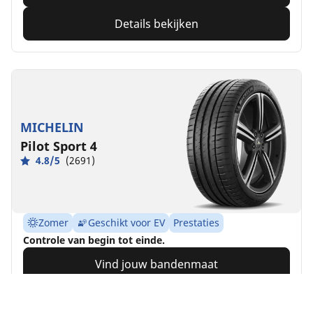
Details bekijken
MICHELIN
Pilot Sport 4
4.8/5
(2691)
Zomer
Geschikt voor EV
Prestaties
Controle van begin tot einde.
Vind jouw bandenmaat
Details bekijken