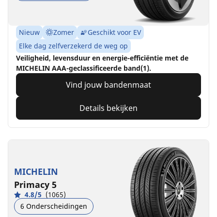
Nieuw
Zomer
Geschikt voor EV
Elke dag zelfverzekerd de weg op
Veiligheid, levensduur en energie-efficiëntie met de
MICHELIN AAA-geclassificeerde band(1).
Vind jouw bandenmaat
Details bekijken
MICHELIN
Primacy 5
4.8/5
(1065)
6 Onderscheidingen