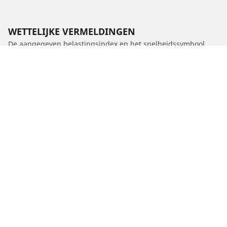
WETTELIJKE VERMELDINGEN
De aangegeven belastingsindex en het snelheidssymbool
kunnen enigszins verschillen van de originele maat die in de
autopapieren vermeld staat. Als gekwalificeerde professional
zal uw dealer u advies kunnen geven over:
1. Of de belastingsindex en het snelheidssymbool van de
vervangende banden anders zijn dan die van de originele
banden.
2. Of de bandenspanning moet worden aangepast voor de
nieuwe maat
/
208
e-208 II GT