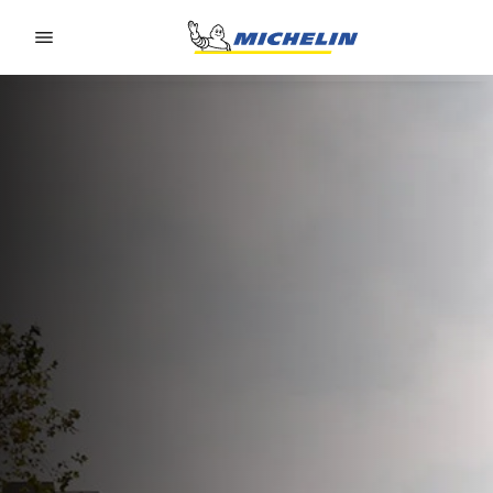
Go to page content
Go to page navigation