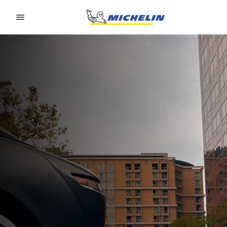
Go to page content
Go to page navigation