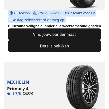
All season
3PMSF
M+S
Geschikt voor EV
Elke dag zelfverzekerd de weg op
Duurzame veiligheid, onder alle weersomstandigheden
Vind jouw bandenmaat
Details bekijken
MICHELIN
Primacy 4
4.7/5
(2859)