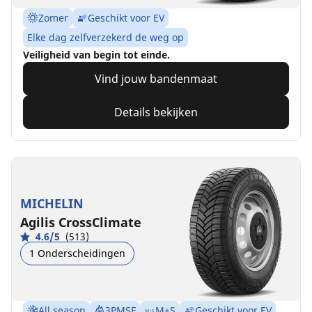
Zomer
Geschikt voor EV
Elke dag zelfverzekerd de weg op
Veiligheid van begin tot einde.
Vind jouw bandenmaat
Details bekijken
MICHELIN
Agilis CrossClimate
4.6/5
(513)
1 Onderscheidingen
All season
3PMSF
M+S
Geschikt voor EV