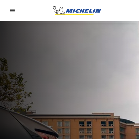
Go to page content
Go to page navigation