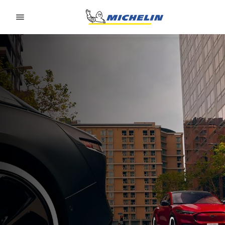
Go to page content
Go to page navigation