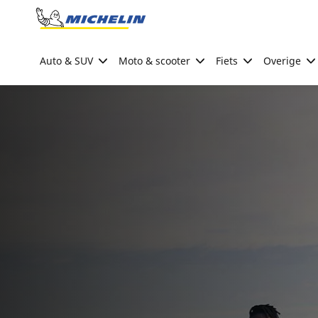
Go to page content
Go to page navigation
Auto & SUV
Moto & scooter
Fiets
Overige