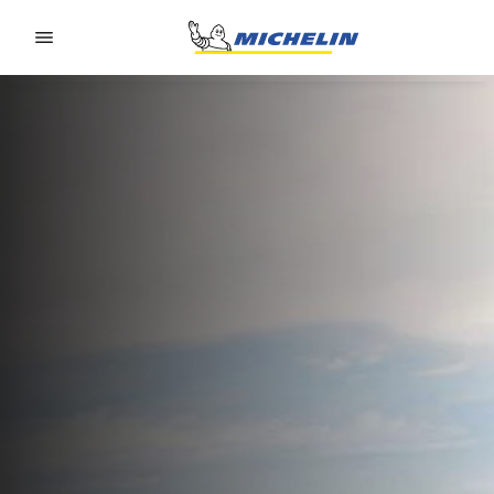
Go to page content
Go to page navigation