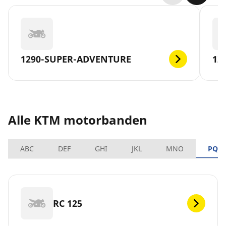
1290-SUPER-ADVENTURE
12
Alle KTM motorbanden
ABC
DEF
GHI
JKL
MNO
PQR
RC 125