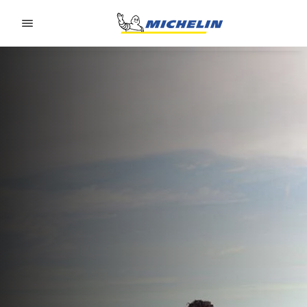
Go to page content
Go to page navigation